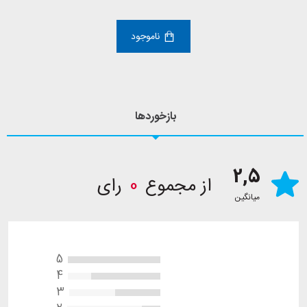
ناموجود
بازخوردها
2,5
از مجموع
0
رای
میانگین
5
4
3