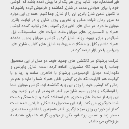
غیر استاندارد بود. شاید برای هر یک از ما پیش آمده باشد که گوشی
خود را برای طولانی مدت در شارژر گذاشته و فراموش کرده باشیم که
با تکمیل شدن شارژ باتری آن را از شارژر جدا کنیم. همه ی این موارد
به مرور زمان اثرات منفی و تخریبی روی شارژر و در نهایت باتری
موبایل ما دارد. در سال های اخیر برای کمپانی های تولید کننده گوشی
همراه و اکسسوری های موبایل مانند شرکت های سامسونگ، اپل،
شیائومی برای بهبود روند شارژ کردن گوشی موبایل بدون دغدغه
همراه داشتن کابل یا مشکلات مربوط به شارژر های کابلی، شارژر های
وایرلس را در بازار عرضه کردند.
شرکت پرشیاتو در کالکشن های جدید خود، دو مدل از این محصول
جذاب را به سبد کالا مشتریان اضافه کرده است. شارژر وایرلس و
نگهدارنده موبایل آلومینیومی پرشیاتو با ظاهری ساده و زیبا و با
کیفیت هم قابلیت نگه داری گوشی تلفن همراه شما را دارد و هم در
زمانی که گوشی خود را روی این پایه گذاشته اید، گوشی موبایل شما
را اتوماتیک و بدون سیم شارژ می کند. علاوه بر آن می توانید روی
این پایه از محیط های مجازی هم استفاده کنید و از خستگی دست
شما جلوگیری می کند. پایه این محصول به شکلی طراحی شده است
که از لیز خوردن روی میز جلوگیری کند. همچنین با داشتن بسته بندی
بسیار زیبا و نفیس پرشیاتو، یکی از بهترین گزینه ها برای هدیه به
عزیزانتان می باشد.