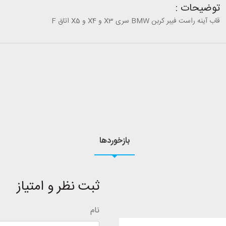
توضیحات :
قاب آینه راست فیبر کربن BMW سری X3 و X4 و X5 اتاق F
بازخوردها
ثبت نظر و امتیاز
نام