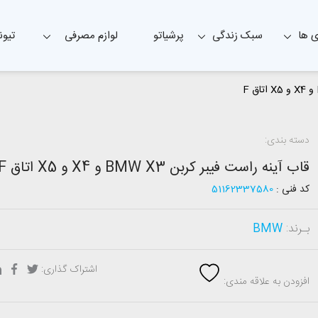
 ها
سبک زندگی
پرشیاتو
لوازم مصرفی
تیون
دسته بندی:
قاب آینه راست فیبر کربن BMW X3 و X4 و X5 اتاق F
کد فنی :
51162337580
بـرند:
BMW
اشتراک گذاری:
افزودن به علاقه مندی: