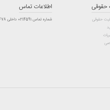
 حقوقی
اطلاعات تماس
یت حقوقی
شماره تماس 0214591 داخلی 1478
د
ررات
صی