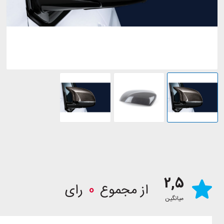
2,5
از مجموع
0
رای
میانگین