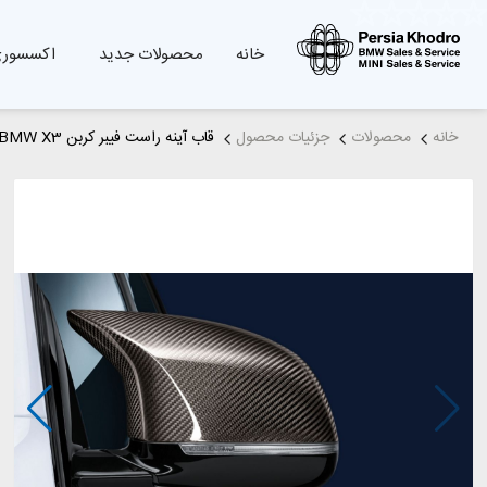
خانه
محصولات جدید
اکسسوری
خانه
محصولات
جزئیات محصول
قاب آینه راست فیبر کربن BMW X3 و X4 و X5 اتاق F