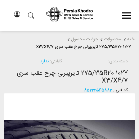
خانه
محصولات
جزئیات محصول
275/35R20 102Y تایرپیرلی چرخ عقب سری X3/X4/7
دسته بندی:
گارانتی:
ندارد
275/35R20 102Y تایرپیرلی چرخ عقب سری
X3/X4/7
کد فنی :
85222545882