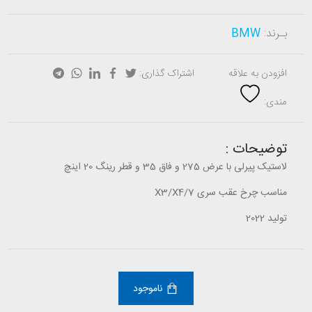
بـرند:
BMW
افزودن به علاقه
اشتراک گذاری:
مندی:
توضیحات :
لاستیک پیرلی با عرض 275 و فاق 35 و قطر رینگ 20 اینچ
مناسب چرخ عقب سری X3/X4/7
تولید 2022
ناموجود