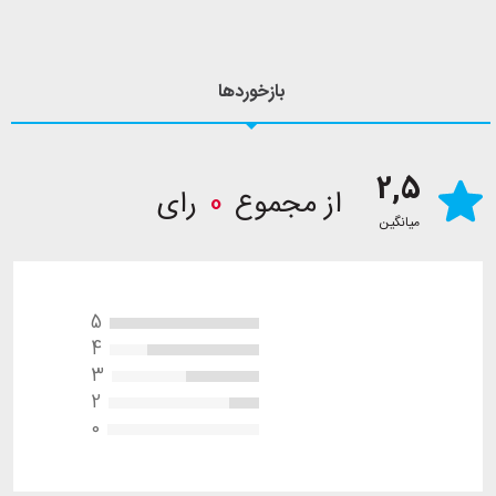
بازخوردها
2,5
از مجموع
0
رای
میانگین
5
4
3
2
0