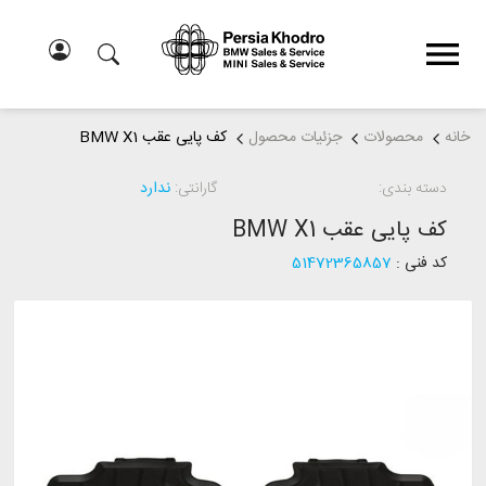
خانه
محصولات
جزئیات محصول
کف پایی عقب BMW X1
دسته بندی:
گارانتی:
ندارد
کف پایی عقب BMW X1
کد فنی :
51472365857