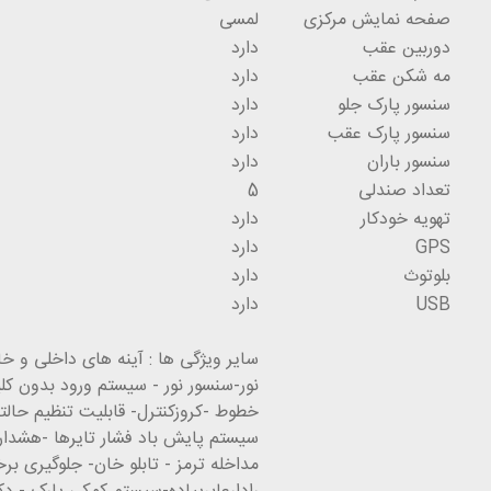
صفحه نمایش مرکزی
لمسی
دوربین عقب
دارد
مه شکن عقب
دارد
سنسور پارک جلو
دارد
سنسور پارک عقب
دارد
سنسور باران
دارد
تعداد صندلی
5
تهویه خودکار
دارد
GPS
دارد
بلوتوث
دارد
USB
دارد
سایر ویژگی ها : آینه های داخلی و 
نور-سنسور نور - سیستم ورود بدون کلی
خطوط -کروزکنترل- قابلیت تنظیم حالته
سیستم پایش باد فشار تایرها -هشدار ب
مداخله ترمز - تابلو خان- جلوگیری برخ