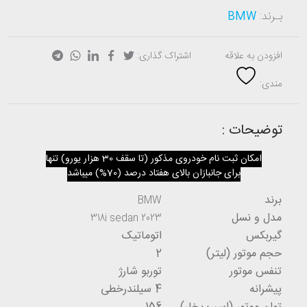
بـرند:
BMW
افزودن به علاقه
اشتراک گذاری:
مندی:
توضیحات :
امکان ثبت نام خودروی مذکور (تا سقف 30 هزار یورو) تنها
برای
جانبازان بالای هفتاد درصد (70%)
میباشد
برند
BMW
مدل و نسل
318i sedan 2023
گیربکس
اتوماتیک
حجم موتور (لیتر)
2
تنفس موتور
توربو شارژ
پیشرانه
4 سیلندرخطی