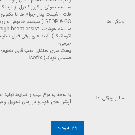
رادارعابرپیاده-سیستم کمکی پارک - د
سیستم صوتی و کروز کنترل از غربیلک 
ویژگی ها
STOP & GO ( سیستم خاموش و روشن شدن اتوماتیک)-
اتوماتیک) -آینه های برقی قابل تنظیم
چرمی-
پشت سری صندلی عقب قابل تنظیم- 
صندلی کودک) isofix
با توجه به نوع تیپ و شرایط تولید ام
سایر ویژگی ها
آپشن های خودرو در زمان تحویل وجو
ناموجود