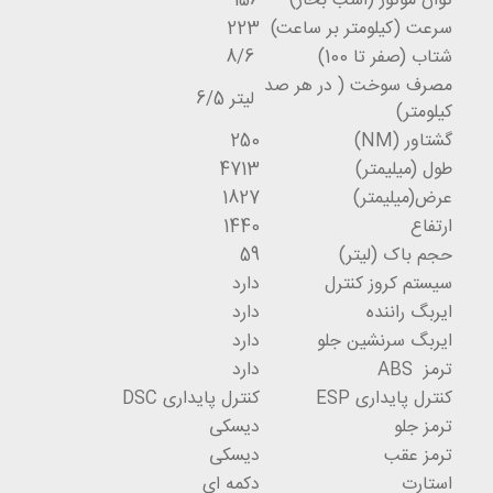
توان موتور (اسب بخار)
156
سرعت (کیلومتر بر ساعت)
223
شتاب (صفر تا 100)
8/6
مصرف سوخت ( در هر صد
لیتر 6/5
کیلومتر)
گشتاور (NM)
250
طول (میلیمتر)
4713
عرض(میلیمتر)
1827
ارتفاع
1440
حجم باک (لیتر)
59
سیستم کروز کنترل
دارد
ایربگ راننده
دارد
ایربگ سرنشین جلو
دارد
ترمز ABS
دارد
کنترل پایداری ESP
کنترل پایداری DSC
ترمز جلو
دیسکی
ترمز عقب
دیسکی
استارت
دکمه ای