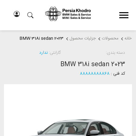
خانه
محصولات
جزئیات محصول
BMW 318i sedan 2023
دسته بندی:
گارانتی:
ندارد
BMW 318i sedan 2023
کد فنی :
88888888868