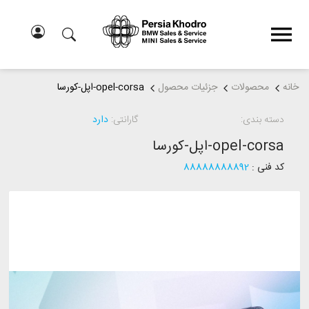
خانه
محصولات
جزئیات محصول
opel-corsa-اپل-کورسا
دسته بندی:
گارانتی:
دارد
opel-corsa-اپل-کورسا
کد فنی :
88888888892