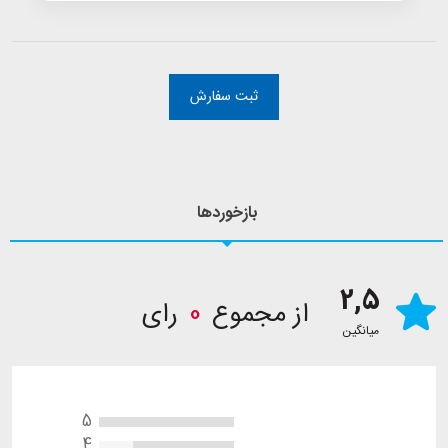
ثبت سفارش
بازخوردها
2,5
از مجموع
0
رای
میانگین
5
4