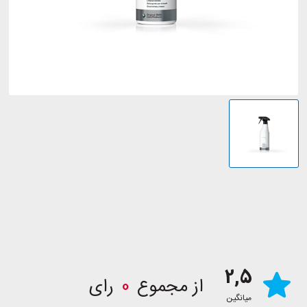
2,5
از مجموع
0
رای
میانگین