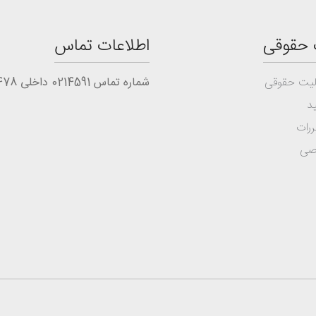
 حقوقی
اطلاعات تماس
یت حقوقی
شماره تماس 0214591 داخلی 1478
د
ررات
صی