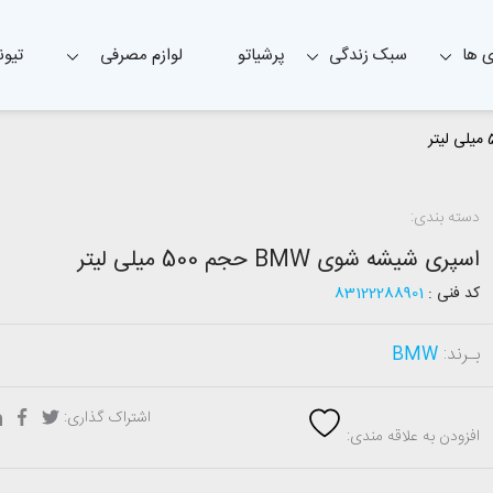
 ها
سبک زندگی
پرشیاتو
لوازم مصرفی
تیون
دسته بندی:
اسپری شیشه شوی BMW حجم 500 میلی لیتر
کد فنی :
83122288901
بـرند:
BMW
اشتراک گذاری:
افزودن به علاقه مندی: