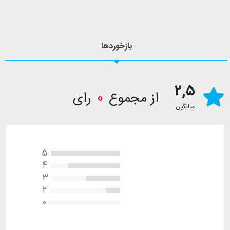
بازخوردها
2,5
از مجموع
0
رای
میانگین
5
4
3
2
0