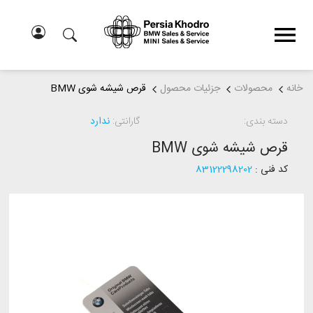
خانه
محصولات
جزئیات محصول
قرص شیشه شوی BMW
دسته بندی:
گارانتی:
ندارد
قرص شیشه شوی BMW
کد فنی :
83122298202