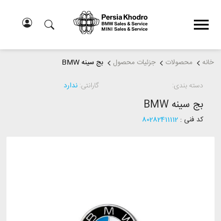
خانه
محصولات
جزئیات محصول
بج سینه BMW
دسته بندی:
گارانتی:
ندارد
بج سینه BMW
کد فنی :
80282411112