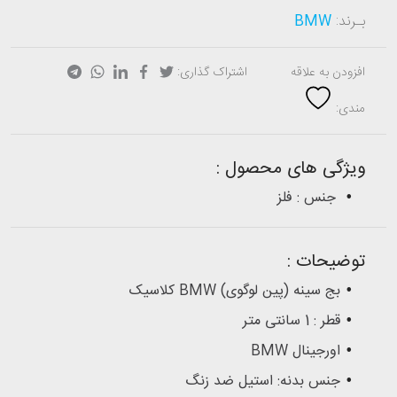
بـرند:
BMW
افزودن به علاقه
اشتراک گذاری:
مندی:
ویژگی های محصول :
جنس : فلز
توضیحات :
بج سینه (پین لوگوی) BMW کلاسیک
قطر : 1 سانتی متر
اورجینال BMW
جنس بدنه: استیل ضد زنگ