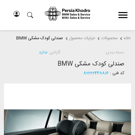
خانه
محصولات
جزئیات محصول
صندلی کودک مشکی BMW
دسته بندی:
گارانتی:
ندارد
صندلی کودک مشکی BMW
کد فنی :
82222448816