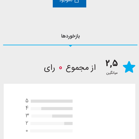
ناموجود
بازخوردها
2,5
از مجموع
0
رای
میانگین
5
4
3
2
0