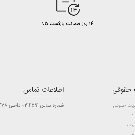
14 روز ضمانت بازگشت کالا
 حقوقی
اطلاعات تماس
یت حقوقی
شماره تماس 0214591 داخلی 1478
د
ررات
صی