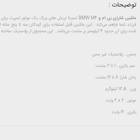
توضیحات :
ماشین شارژی بی ام و
BMW M4
تجربۀ لرزش­ های بزرگ یک موتور اسپرت برای اف
فرزند شما فراهم می‌کند . این ماشین قابل استفاده برای کودکان سه تا پنج ساله 
شده برای آن حدود 4 کیلومتر بر ساعت می‌باشد . این محصول از پلاستیک ساخته شده است .
جنس : پلاستیک غیر سمی
عمر باتری : 1 تا 2 ساعت
زمان شارژ: 8 تا 12 ساعت
وزن : 12.5 کیلوگرم
موتور : 6 × 2 ولت
باتری : 12 ولت