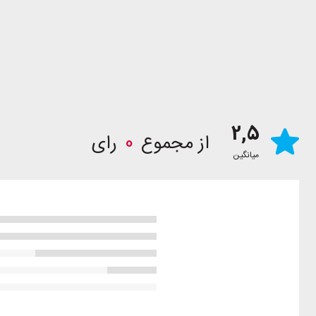
2,5
از مجموع
0
رای
میانگین