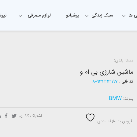
 ها
سبک زندگی
پرشیاتو
لوازم مصرفی
تیون
دسته بندی:
ماشین شارژی بی ام و
کد فنی :
80932413197
بـرند:
BMW
اشتراک گذاری:
افزودن به علاقه مندی: