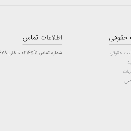
 حقوقی
اطلاعات تماس
یت حقوقی
شماره تماس 0214591 داخلی 1478
د
ررات
صی