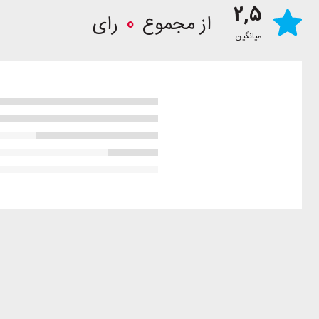
2,5
از مجموع
0
رای
میانگین