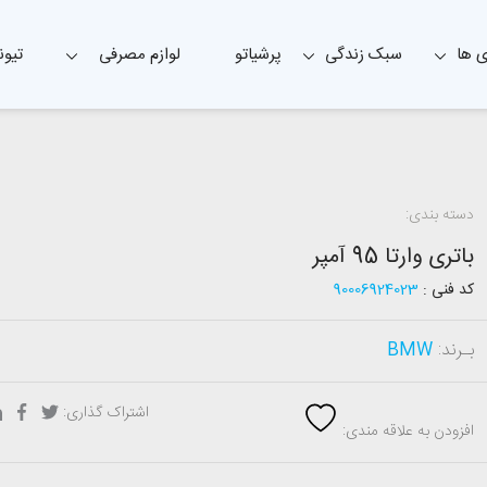
 ها
سبک زندگی
پرشیاتو
لوازم مصرفی
تیون
دسته بندی:
باتری وارتا 95 آمپر
کد فنی :
90006924023
بـرند:
BMW
اشتراک گذاری:
افزودن به علاقه مندی: