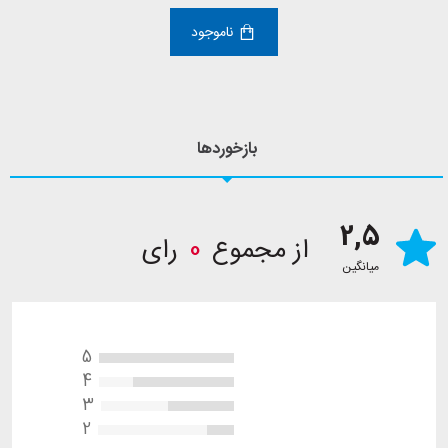
ناموجود
بازخوردها
2,5
از مجموع
0
رای
میانگین
5
4
3
2