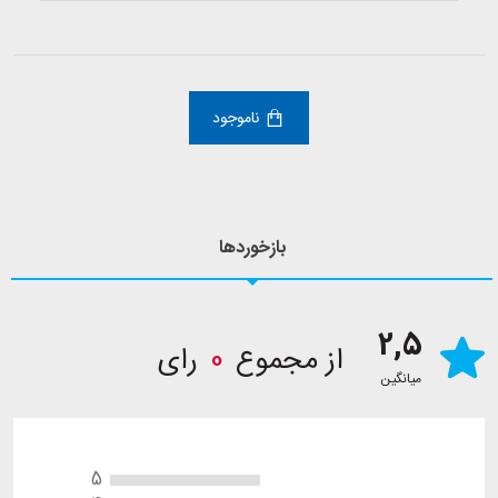
ناموجود
بازخوردها
2,5
از مجموع
0
رای
میانگین
5