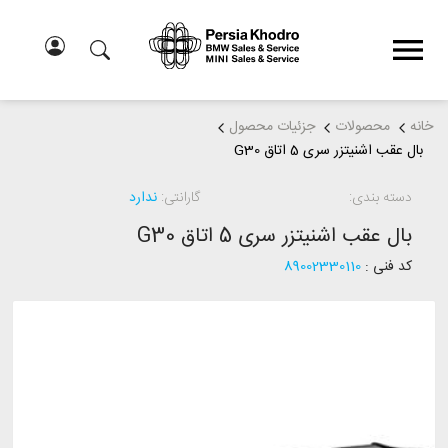
خانه
محصولات
جزئیات محصول
بال عقب اشنیتزر سری 5 اتاق G30
دسته بندی:
گارانتی:
ندارد
بال عقب اشنیتزر سری 5 اتاق G30
کد فنی :
89002330110