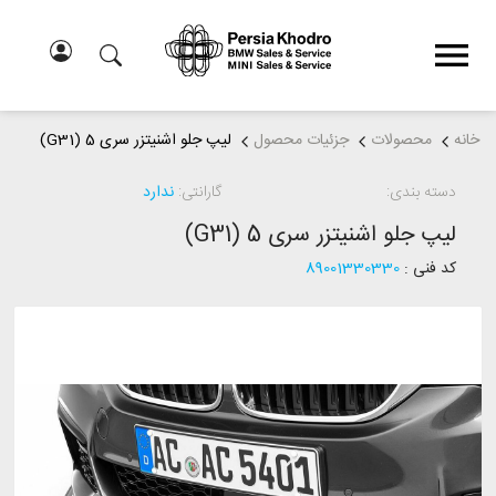
خانه
محصولات
جزئیات محصول
لیپ جلو اشنیتزر سری 5 (G31)
دسته بندی:
گارانتی:
ندارد
لیپ جلو اشنیتزر سری 5 (G31)
کد فنی :
89001330330