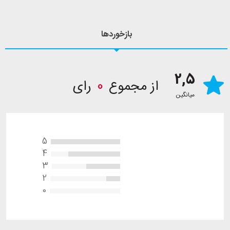
بازخوردها
2,5
از مجموع
0
رای
میانگین
5
4
3
2
0