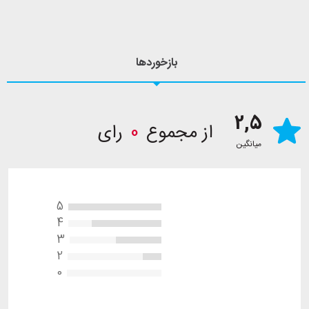
بازخوردها
2,5
از مجموع
0
رای
میانگین
5
4
3
2
0