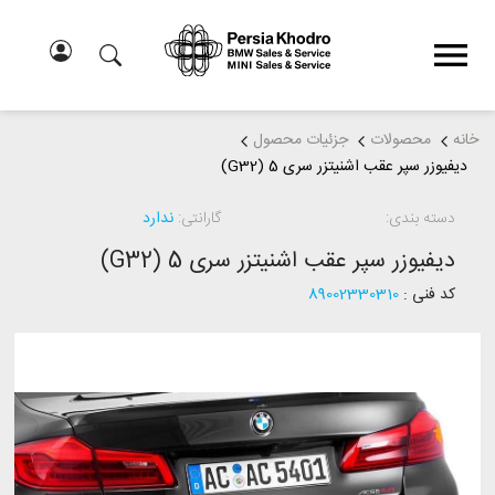
خانه
محصولات
جزئیات محصول
دیفیوزر سپر عقب اشنیتزر سری 5 (G32)
دسته بندی:
گارانتی:
ندارد
دیفیوزر سپر عقب اشنیتزر سری 5 (G32)
کد فنی :
89002330310