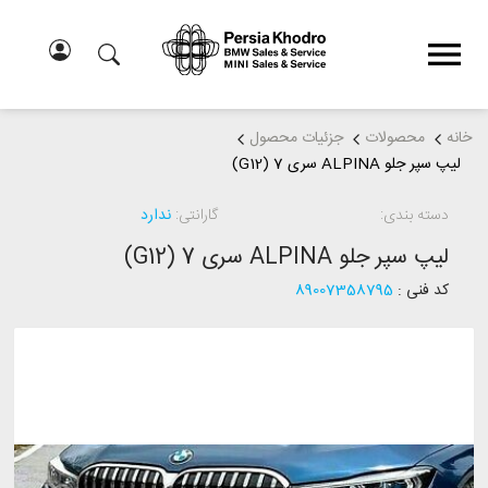
خانه
محصولات
جزئیات محصول
لیپ سپر جلو ALPINA سری 7 (G12)
دسته بندی:
گارانتی:
ندارد
لیپ سپر جلو ALPINA سری 7 (G12)
کد فنی :
89007358795