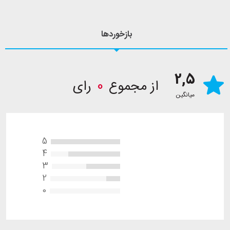
بازخوردها
2,5
از مجموع
0
رای
میانگین
5
4
3
2
0