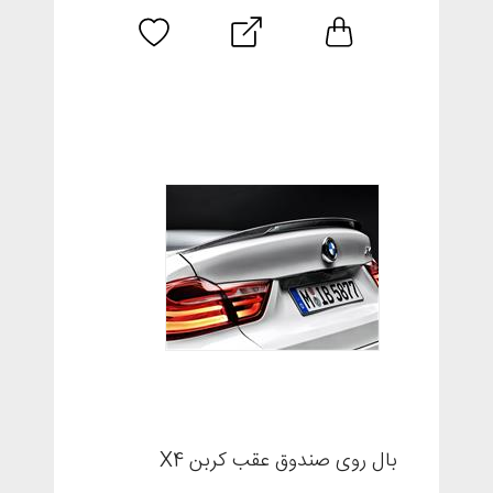
بال روی صندوق عقب کربن X4