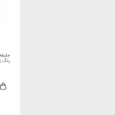
جلیقه 
رنگ زر