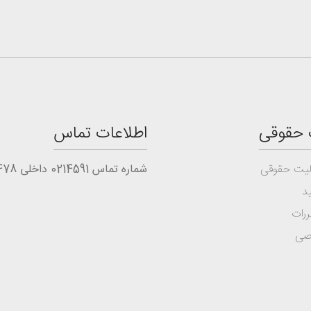
 حقوقی
اطلاعات تماس
یت حقوقی
شماره تماس 0214591 داخلی 1478
د
ررات
صی