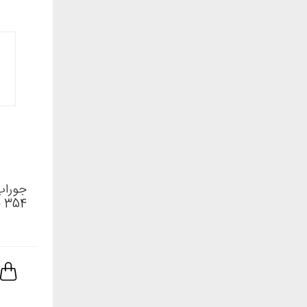
جوراب
354 طوسی و مشکی