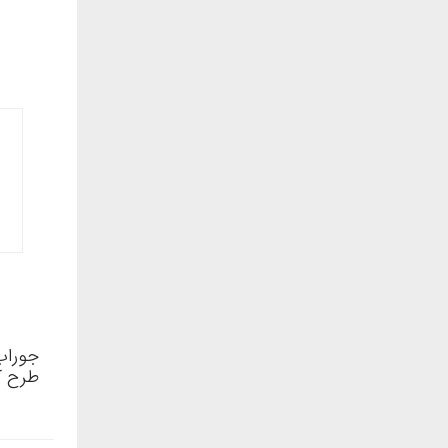
جوراب
طرح ک