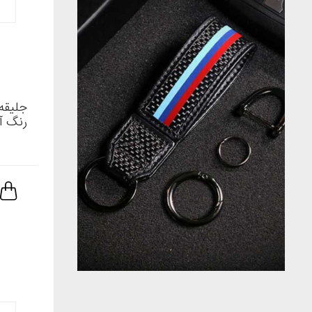
جلیقه 
رنگ آب