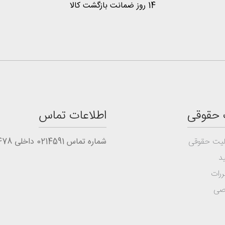
14 روز ضمانت بازگشت کالا
 حقوقی
اطلاعات تماس
یت حقوقی
شماره تماس 0214591 داخلی 1478
د
ررات
صی