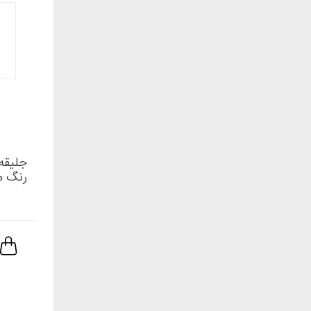
جلیقه 
رنگ م