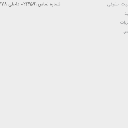
یت حقوقی
شماره تماس 0214591 داخلی 1478
د
ررات
صی
 قطعات یدک، لوازم جانبی و رینگ و لاستیک را به صورت مستقیم به مشتریان خود آغاز نموده است