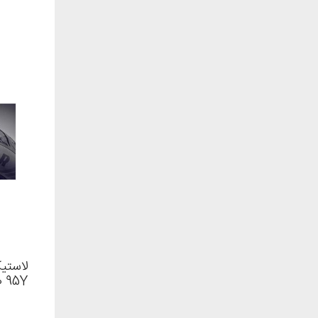
لاستی
 95Y