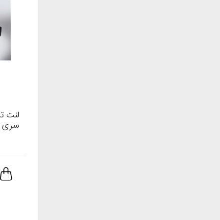
سری 5/6 اتاق E60