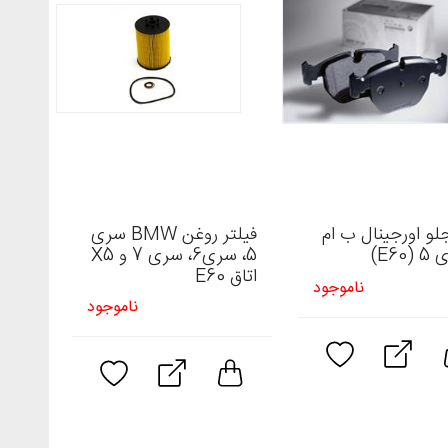
لو اورجینال ب ام
فیلتر روغن BMW سری
E60)
5، سری6، سری 7 و X5
اتاق E60
ناموجود
ناموجود