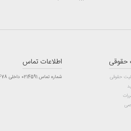
 حقوقی
اطلاعات تماس
یت حقوقی
شماره تماس 0214591 داخلی 1478
د
ررات
صی