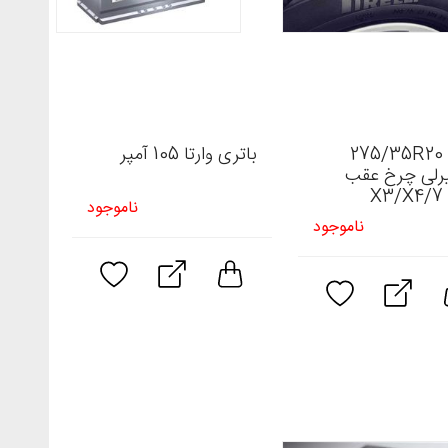
275/35R20 
باتری وارتا 105 آمپر
یرلی چرخ عقب
X
ناموجود
ناموجود