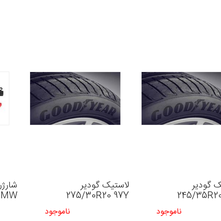
ک گودیر
لاستیک گودیر
شارژر
BMW
275/30R20 97Y
245/35R20
ناموجود
ناموجود