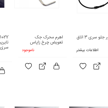
سنسور جلو سری 3 اتاق
اهرم محرک جک
102Y
تعویض چرخ زاپاس
تایرپ
سری 3/X4/7
اطلاعات بیشتر
ناموجود